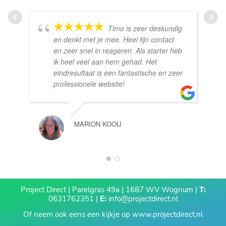
Timo is zeer deskundig
en denkt met je mee. Heel fijn contact
en zeer snel in reageren. Als starter heb
ik heel veel aan hem gehad. Het
eindresultaat is een fantastische en zeer
professionele website!
MARION KOOIJ
1
2
Project Direct | Parelgras 49a | 1687 WV Wognum |
T:
0631762351 |
E:
info@projectdirect.nl
Of neem ook eens een kijkje op
www.projectdirect.nl