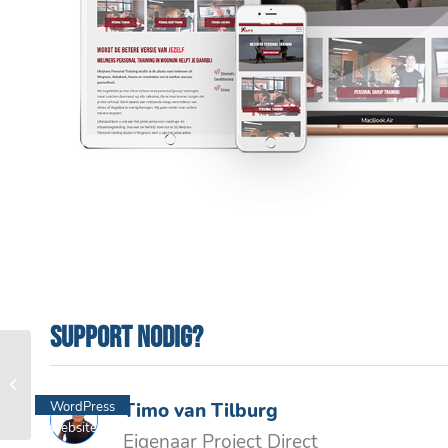
Support nodig?
Lente Kroon
WordPress
Timo van Tilburg
website
Eigenaar Project Direct