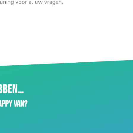
uning voor al uw vragen.
EBBEN…
appy van?