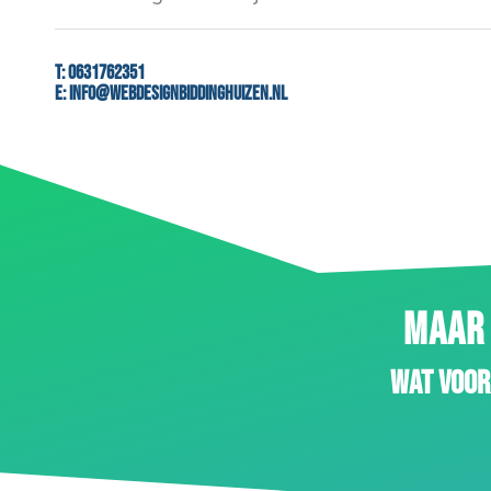
T:
0631762351
E:
info@webdesignbiddinghuizen.nl
MAAR 
Wat voor