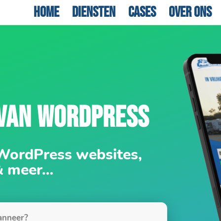
Home
Diensten
Cases
Over ons
 VAN WORDPRESS
 WordPress websites,
& meer…
nneer?