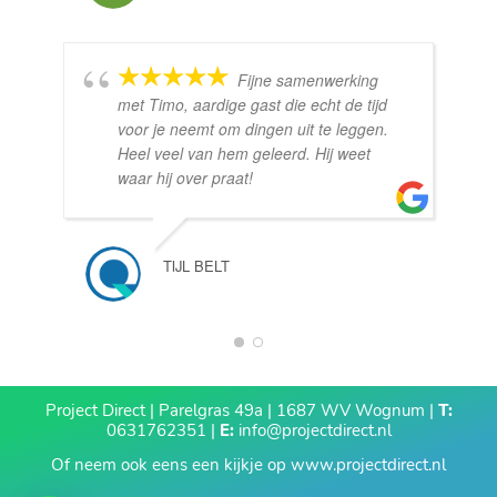
Fijne samenwerking
met Timo, aardige gast die echt de tijd
voor je neemt om dingen uit te leggen.
Heel veel van hem geleerd. Hij weet
waar hij over praat!
TIJL BELT
1
2
Project Direct | Parelgras 49a | 1687 WV Wognum |
T:
0631762351 |
E:
info@projectdirect.nl
Of neem ook eens een kijkje op
www.projectdirect.nl