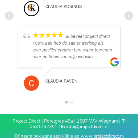
CLAUDIA KONINGS
Ik beveel project direct
100% aan heb de samenwerking als
zeer positief ervaren ben super tevreden
over de bouw van mijn website
CLAUDIA RAVEN
1
2
Project Direct | Parelgras 49a | 1687 WV Wognum |
T:
0631762351 |
E:
info@projectdirect.nl
Of neem ook eens een kijkje op
www.projectdirect.nl