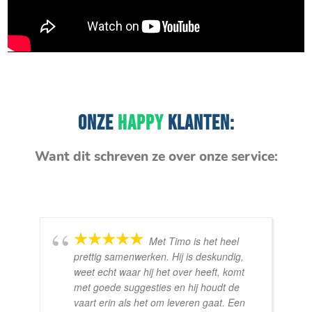
ONZE
HAPPY
KLANTEN:
Want dit schreven ze over onze service:
Met Timo is het heel
prettig samenwerken. Hij is deskundig,
weet echt waar hij het over heeft, komt
met goede suggesties en hij houdt de
vaart erin als het om leveren gaat. Een