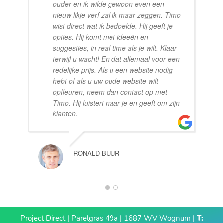
ouder en ik wilde gewoon even een
nieuw likje verf zal ik maar zeggen. Timo
wist direct wat ik bedoelde. Hij geeft je
opties. Hij komt met ideeën en
suggesties, in real-time als je wilt. Klaar
terwijl u wacht! En dat allemaal voor een
redelijke prijs. Als u een website nodig
hebt of als u uw oude website wilt
opfleuren, neem dan contact op met
Timo. Hij luistert naar je en geeft om zijn
klanten.
RONALD BUUR
1
2
Project Direct | Parelgras 49a | 1687 WV Wognum |
T: