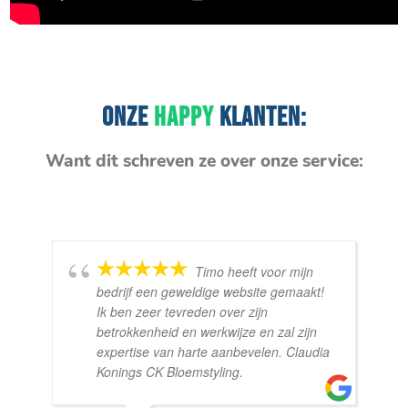
ONZE
HAPPY
KLANTEN:
Want dit schreven ze over onze service:
Timo heeft voor mijn
bedrijf een geweldige website gemaakt!
Ik ben zeer tevreden over zijn
betrokkenheid en werkwijze en zal zijn
expertise van harte aanbevelen. Claudia
Konings CK Bloemstyling.