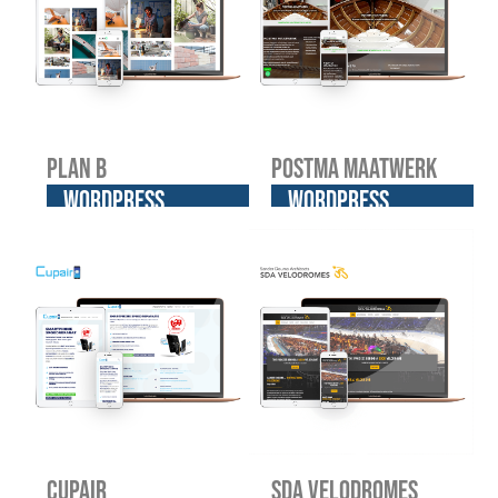
Plan B
Postma Maatwerk
WordPress
WordPress
website
website
Cupair
SDA Velodromes