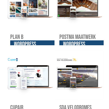
Plan B
Postma Maatwerk
WordPress
WordPress
website
website
Cupair
SDA Velodromes