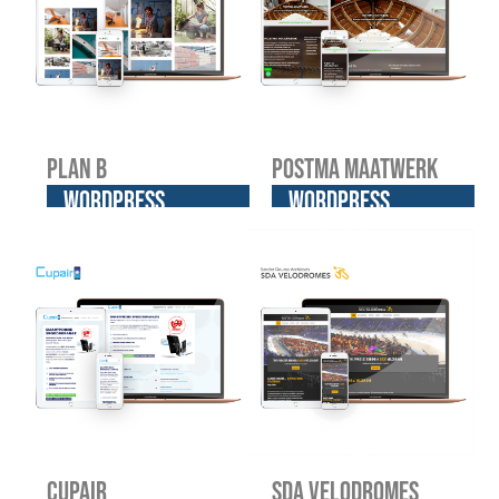
Plan B
Postma Maatwerk
WordPress
WordPress
website
website
Cupair
SDA Velodromes